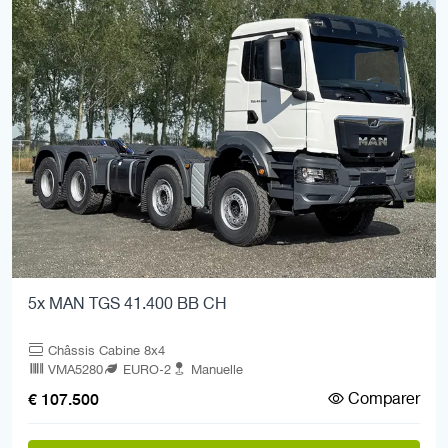
5x MAN TGS 41.400 BB CH
Châssis Cabine 8x4
VMA5280
EURO-2
Manuelle
Comparer
€ 107.500