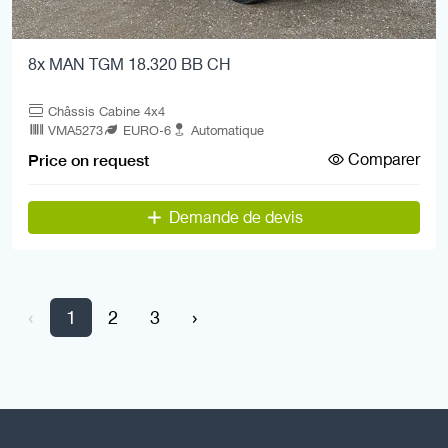
8x MAN TGM 18.320 BB CH
Châssis Cabine 4x4
VMA5273
EURO-6
Automatique
Comparer
Price on request
Demande de devis
‹
1
2
3
›