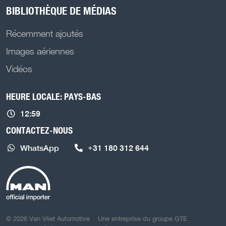
BIBLIOTHÈQUE DE MÉDIAS
Récemment ajoutés
Images aériennes
Vidéos
HEURE LOCALE: PAYS-BAS
12:59
CONTACTEZ-NOUS
WhatsApp
+31 180 312 644
COPYRIGHT NAVIGATION
© 2026 Van Vliet Automotive
Une entreprise du groupe GTE