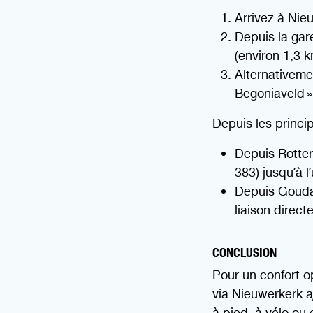
Arrivez à Nie
Depuis la gar
(environ 1,3 k
Alternativeme
Begoniaveld »
Depuis les princip
Depuis Rotter
383) jusqu’à l
Depuis Gouda 
liaison directe
CONCLUSION
Pour un confort op
via Nieuwerkerk a/
à pied, à vélo ou 