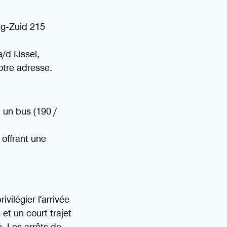
eg-Zuid 215
/d IJssel,
otre adresse.
 un bus (190 /
 offrant une
vilégier l’arrivée
et un court trajet
e. Les arrêts de