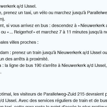
uwerkerk a/d IJssel.
e, prenez un taxi, un vélo ou marchez jusqu’à Parallelw
m).
nt, si vous arrivez en bus : descendez à « Nieuwerkerk a
 ou « … Reigerhof » et marchez 7 à 11 minutes jusqu’à n
ales villes proches :
dam : prenez un train jusqu’à Nieuwerkerk a/d IJssel ou
’un des arrêts à proximité.
: la ligne de bus 190 s’arrête à Nieuwerkerk a/d IJssel,
.
timal, les visiteurs de Parallelweg-Zuid 215 devraient pri
d IJssel. Avec des services réguliers de train et de bus 
en taxi, cette gare reste le point d’accès le plus pratiqu