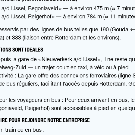
 a/d IJssel, Begoniaveld » — à environ 475 m (≈ 7 minut
 a/d IJssel, Reigerhof » — à environ 784 m (≈ 11 minute
desservis par des lignes de bus telles que 190 (Gouda
) et 383 (liaison entre Rotterdam et les environs).
IONS SONT IDÉALES
puis la gare de « Nieuwerkerk a/d IJssel », il ne reste q
elweg-Zuid — un trajet court en taxi, à vélo ou à pied.
vité : La gare offre des connexions ferroviaires (ligne 
e bus réguliers, facilitant l’accès depuis Rotterdam, Go
our les voyageurs en bus : Pour ceux arrivant en bus, le
goniaveld, Reigerhof) sont accessibles à pied en quelq
AIRE POUR REJOINDRE NOTRE ENTREPRISE
n train ou en bus :