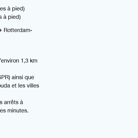
es à pied)
s à pied)
 ↔ Rotterdam-
u’environ 1,3 km
SPR) ainsi que
uda et les villes
s arrêts à
ues minutes.