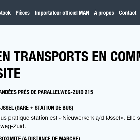
stock
Pièces
Importateur officiel MAN
À propos
Contact
EN TRANSPORTS EN COM
SITE
NDÉES PRÈS DE PARALLELWEG-ZUID 215
JSSEL (GARE + STATION DE BUS)
lus pratique station est « Nieuwerkerk a/d IJssel ». Elle 
lweg-Zuid.
ROXIMITÉ (À DISTANCE DE MARCHE)