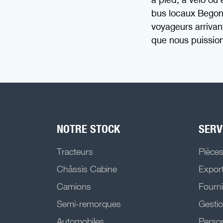
bus locaux Begoni
voyageurs arrivan
que nous puissions
NOTRE STOCK
SERV
Tracteurs
Pièce
Châssis Cabine
Export
Camions
Fourni
Semi-remorques
Gestio
Automobiles
Person