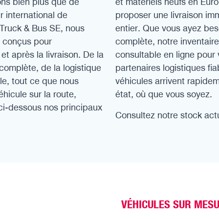
ns bien plus que de
et matériels neufs en Euro
r international de
proposer une livraison im
 Truck & Bus SE, nous
entier. Que vous ayez beso
s conçus pour
complète, notre inventair
t après la livraison. De la
consultable en ligne pour 
 complète, de la logistique
partenaires logistiques fi
lle, tout ce que nous
véhicules arrivent rapidem
éhicule sur la route,
état, où que vous soyez.
 ci-dessous nos principaux
Consultez notre stock act
VÉHICULES SUR MESU