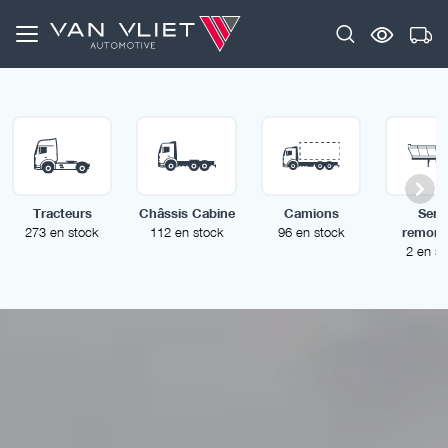
Tracteurs
Châssis Cabine
Camions
Semi
273 en stock
112 en stock
96 en stock
remorq
2 en st