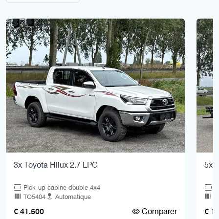
3x Toyota Hilux 2.7 LPG
5x 
Pick-up cabine double 4x4
C
TO5404
Automatique
V
Comparer
€ 41.500
€ 1