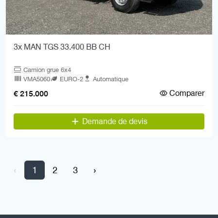
3x MAN TGS 33.400 BB CH
Camion grue 6x4
VMA5060
EURO-2
Automatique
Comparer
€ 215.000
Demande de devis
‹
1
2
3
›