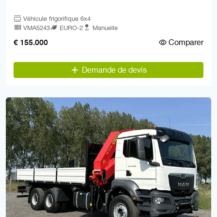
Véhicule frigorifique 6x4
VMA5243
EURO-2
Manuelle
Comparer
€ 155.000
Demande de devis