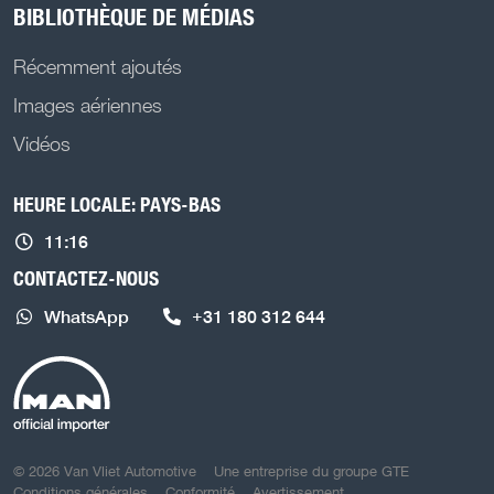
BIBLIOTHÈQUE DE MÉDIAS
Récemment ajoutés
Images aériennes
Vidéos
HEURE LOCALE: PAYS-BAS
11:16
CONTACTEZ-NOUS
WhatsApp
+31 180 312 644
COPYRIGHT NAVIGATION
© 2026 Van Vliet Automotive
Une entreprise du groupe GTE
Conditions générales
Conformité
Avertissement