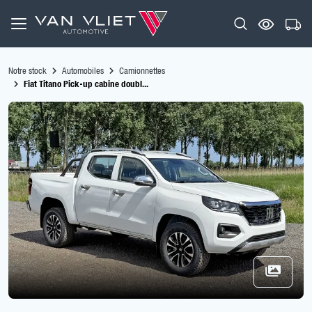
Notre stock
Automobiles
Camionnettes
Fiat Titano Pick-up cabine doubl...