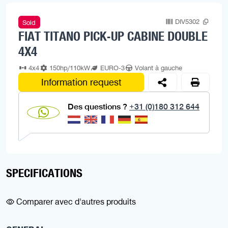
DIV5302
Sold
FIAT TITANO PICK-UP CABINE DOUBLE
4X4
4x4
150hp/110kW
EURO-3
Volant à gauche
Information request
Des questions ?
+31 (0)180 312 644
SPECIFICATIONS
Comparer avec d'autres produits