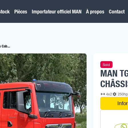
stock
Pièces
Importateur officiel MAN
À propos
Contact
 Cab...
Sold
MAN TG
CHÂSSI
4x2
250h
Info