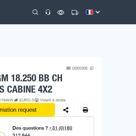
Q00530E
M 18.250 BB CH
S CABINE 4X2
p/184kW
EURO-5
Volant à droite
rmation request
Des questions ?
+31 (0)180
312 644