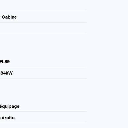
s Cabine
FL89
184kW
 équipage
à droite