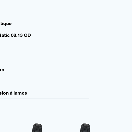
tique
atic 08.13 OD
mm
sion à lames