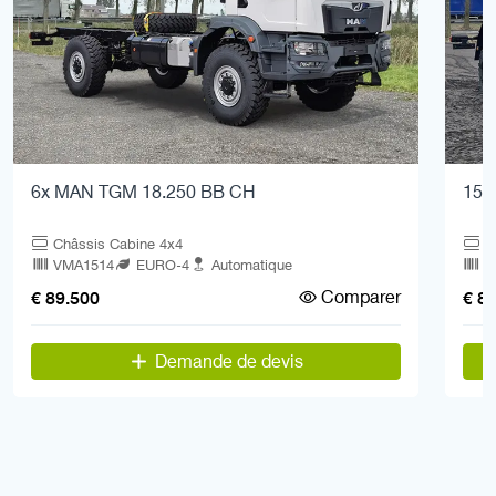
6x MAN TGM 18.250 BB CH
15x
Châssis Cabine 4x4
C
VMA1514
EURO-4
Automatique
V
Comparer
€ 89.500
€ 8
Demande de devis