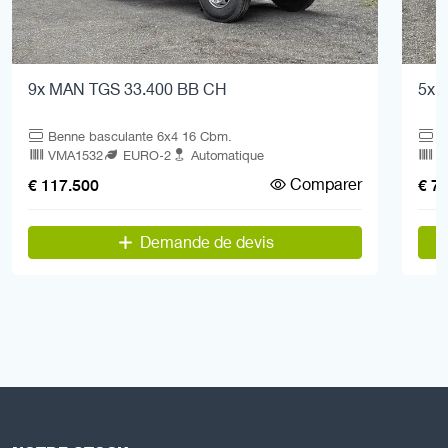
9x MAN TGS 33.400 BB CH
5x 
Benne basculante 6x4 16 Cbm.
B
VMA1532
EURO-2
Automatique
V
Comparer
€ 117.500
€ 7
Demande de devis