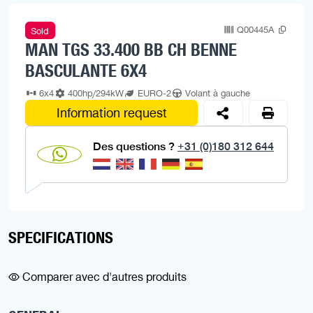
Q00445A
Sold
MAN TGS 33.400 BB CH BENNE
BASCULANTE 6X4
6x4
400hp/294kW
EURO-2
Volant à gauche
Information request
Des questions ?
+31 (0)180 312 644
SPECIFICATIONS
Comparer avec d'autres produits