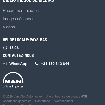
Récemment ajoutés
Images aériennes
Vidéos
HEURE LOCALE: PAYS-BAS
18:26
CONTACTEZ-NOUS
WhatsApp
+31 180 312 644
COPYRIGHT NAVIGATION
© 2026 Van Vliet Automotive
Une entreprise du groupe GTE
Conditions générales
Conformité
Avertissement