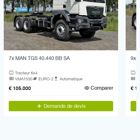
7x MAN TGS 40.440 BB SA
9x 
Tracteur 6x4
T
VMA1530
EURO-2
Automatique
V
Comparer
€ 105.000
€ 1
Demande de devis