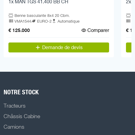
1x MAN TGS 41.400 BB CH
2x 
Benne basculante 8x4 20 Cbm.
B
VMA1544
EURO-2
Automatique
V
Comparer
€ 125.000
€ 1
Demande de devis
NOTRE STOCK
Tracteurs
Châssis Cabine
Camions