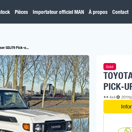
stock
Pièces
Importateur officiel MAN
À propos
Contact
ser GDJ79 Pick-u...
Sold
TOYOTA
PICK-U
4x4
201h
Info