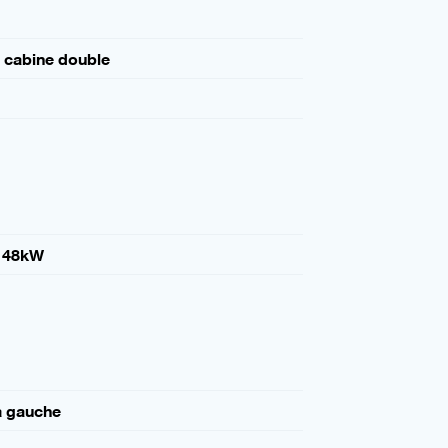
 cabine double
148kW
à gauche