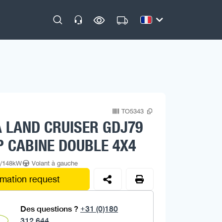
TO5343
 LAND CRUISER GDJ79
P CABINE DOUBLE 4X4
p/148kW
Volant à gauche
rmation request
Des questions ?
+31 (0)180
312 644