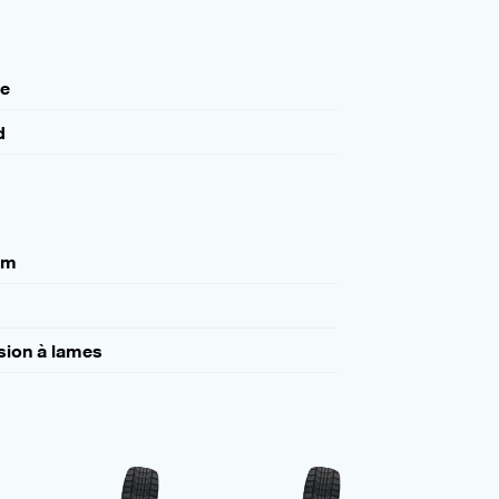
le
d
mm
sion à lames