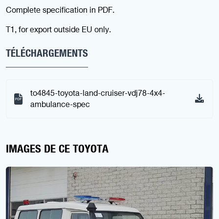
Complete specification in PDF.
T1, for export outside EU only.
TÉLÉCHARGEMENTS
to4845-toyota-land-cruiser-vdj78-4x4-
ambulance-spec
IMAGES DE CE TOYOTA