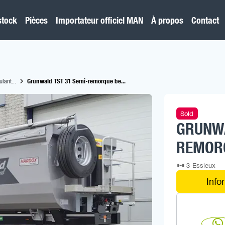
stock
Pièces
Importateur officiel MAN
À propos
Contact
lant...
Grunwald TST 31 Semi-remorque be...
Sold
GRUNWA
REMORQ
3-Essieux
Info