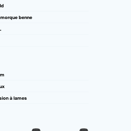
ld
emorque benne
.
mm
ux
sion à lames