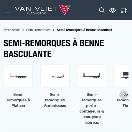
Notre stock
Semi-remorques
Semi-remorques à Benne Basculant...
SEMI-REMORQUES À BENNE
BASCULANTE
Semi-
Semi-
Semi-
Semi
remorques à
remorques
remorques
remorqu
Plateau
Surbaissées
porte-
Timo
conteneurs &
chargeurs
latéraux