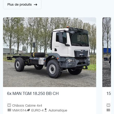
Plus de produits
6x MAN TGM 18.250 BB CH
15x
Châssis Cabine 4x4
C
VMA1514
EURO-4
Automatique
V