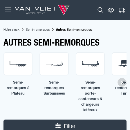
Notre stock
Semi-remorques
Autres Semi-remorques
AUTRES SEMI-REMORQUES
Semi-
Semi-
Semi-
Semi
remorques à
remorques
remorques
remorqu
Plateau
Surbaissées
porte-
Timo
conteneurs &
chargeurs
latéraux
Filter